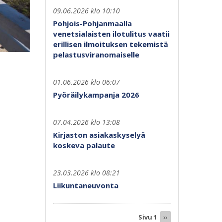
09.06.2026 klo 10:10
Pohjois-Pohjanmaalla
venetsialaisten ilotulitus vaatii
erillisen ilmoituksen tekemistä
pelastusviranomaiselle
01.06.2026 klo 06:07
Pyöräilykampanja 2026
07.04.2026 klo 13:08
Kirjaston asiakaskyselyä
koskeva palaute
23.03.2026 klo 08:21
Liikuntaneuvonta
Sivutus
Sivu 1
Seuraava
››