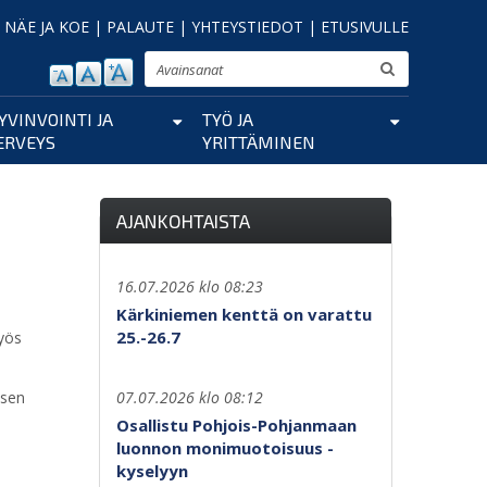
|
NÄE JA KOE
|
PALAUTE
|
YHTEYSTIEDOT
|
ETUSIVULLE
Etsi
YVINVOINTI JA
TYÖ JA
ERVEYS
YRITTÄMINEN
AJANKOHTAISTA
16.07.2026 klo 08:23
Kärkiniemen kenttä on varattu
25.-26.7
myös
isen
07.07.2026 klo 08:12
Osallistu Pohjois-Pohjanmaan
luonnon monimuotoisuus -
kyselyyn