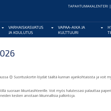
TAPAHTUMAKALENTERI
VARHAISKASVATUS
VAPAA-AIKA JA
H
JA KOULUTUS
KULTTUURI
T
026
ussa 😊 Suorituskortin löydät täältä kunnan ajankohtaisista ja voit 
illä suoraan liikuntasihteerille. Voit myös halutessasi palauttaa paper
aneiden kesken arvotaan liikunnallisia palkintoja.