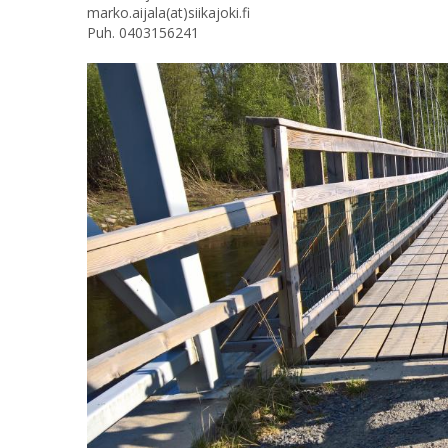
marko.aijala(at)siikajoki.fi
Puh. 0403156241