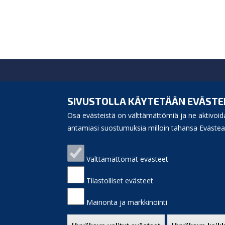
Siikajoen kunta
Virastotie 5A
SIVUSTOLLA KÄYTETÄÄN EVÄSTE
92400 Ruukki
Osa evästeistä on välttämättömiä ja ne aktivoida
puh. 040 3156 299
e-mail:
antamiasi suostumuksia milloin tahansa Evästeas
kunnanvirasto(at)siikajoki.fi
Puhelinluettelo
Välttämättömät evästeet
Laskutusosoite
Palaute
Sivukartta
Tilastolliset evästeet
Saavutettavuus
Etusivulle
Mainonta ja markkinointi