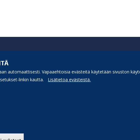
ITÄ
an automaattisesti. Vapaaehtoisia evästeitä käytetään sivuston käytö
etukset-linkin kautta.
Lisätietoa evästeistä.