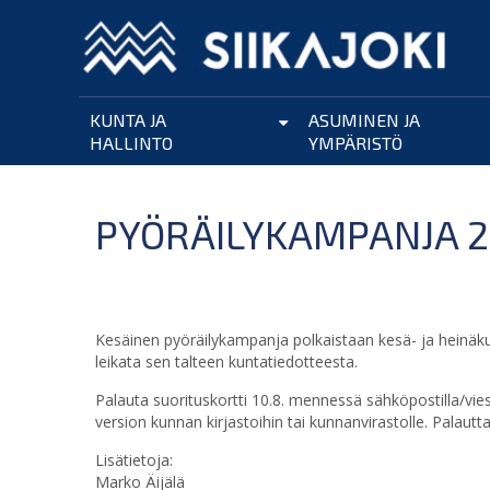
Hyppää
pääsisältöön
KUNTA JA
ASUMINEN JA
HALLINTO
YMPÄRISTÖ
PYÖRÄILYKAMPANJA 2
Kesäinen pyöräilykampanja polkaistaan kesä- ja heinäku
leikata sen talteen kuntatiedotteesta.
Palauta suorituskortti 10.8. mennessä sähköpostilla/viest
version kunnan kirjastoihin tai kunnanvirastolle. Palautt
Lisätietoja:
Marko Äijälä