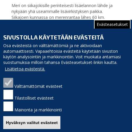
Meri on siikajokisille perinteisesti lisäelannon lähde ja
nykyään yhä useammalle lisävirkistyksen paikka.
Siikajoen kunnassa on merenrantaa lähes 60 km.
Alueella on kolme pienvenepaikkaista merisatamaa:
Evästeasetukset
Merikylä, Tauvo ja Varessäikkä.
SIVUSTOLLA KÄYTETÄÄN EVÄSTEITÄ
Osa evästeistä on välttämättömiä ja ne aktivoidaan
automaattisesti. Vapaaehtoisia evästeitä käytetään sivuston
käytön analysointiin ja markkinointiin. Voit muokata antamiasi
suostumuksia milloin tahansa Evästeasetukset-linkin kautta.
Lisätietoa evästeistä.
Välttämättömät evästeet
Siikajoen kunta
Puhelinluettelo
Virastotie 5A
Laskutusosoite
Tilastolliset evästeet
92400 Ruukki
Palaute
puh. 040 3156 299
Sivukartta
Mainonta ja markkinointi
e-mail: kunnanvirasto(at)siikajoki.fi
Saavutettavuus
Etusivulle
Hyväksyn valitut evästeet