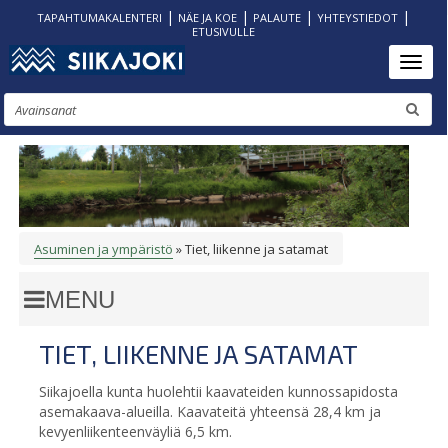
|
|
|
|
TAPAHTUMAKALENTERI
NÄE JA KOE
PALAUTE
YHTEYSTIEDOT
ETUSIVULLE
Hyppää
Toggl
pääsisältöön
Etsi
Asuminen ja ympäristö
Tiet, liikenne ja satamat
MURUPOLKU
TIET, LIIKENNE JA SATAMAT
Siikajoella kunta huolehtii kaavateiden kunnossapidosta
asemakaava-alueilla. Kaavateitä yhteensä 28,4 km ja
kevyenliikenteenväyliä 6,5 km.