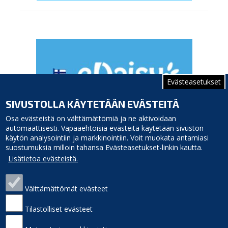
Evästeasetukset
SIVUSTOLLA KÄYTETÄÄN EVÄSTEITÄ
Osa evästeistä on välttämättömiä ja ne aktivoidaan
automaattisesti. Vapaaehtoisia evästeitä käytetään sivuston
käytön analysointiin ja markkinointiin. Voit muokata antamiasi
suostumuksia milloin tahansa Evästeasetukset-linkin kautta.
Lisätietoa evästeistä.
Välttämättömät evästeet
Siikajoen kunta
Puhelinluettelo
Virastotie 5A
Laskutusosoite
Tilastolliset evästeet
92400 Ruukki
Palaute
puh. 040 3156 299
Sivukartta