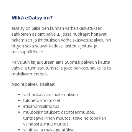
Mikä eDaisy on?
eDaisy on Siikajoen kunnan varhaiskasvatuksen
sähköinen asiointipalvelu, jossa huoltajat hoitavat
hakemisen ja ilmoituksen varhaiskasvatuspalveluihin
liittyen sekä saavat tiedoksi lasten sijoitus- ja
maksupäätökset.
Palveluun kirjaudutaan aina Suomi.fi palvelun kautta
vahvalla tunnistautumisella joko pankkitunnuksilla tai
mobiilivarmenteella.
Asiointipalvelu sisältää:
varhaiskasvatushakemuksen
tulotietoilmoitukset
irtisanomisilmoitus
muutosilmoitukset: osoitteenmuutos,
tuntirajavalinnan muutos, toive hoitopaikan
vaihdosta, muu muutos
sijoitus- ja maksupäätökset