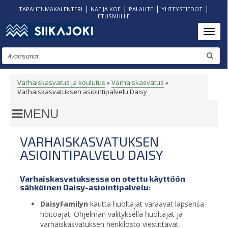
|
|
|
|
TAPAHTUMAKALENTERI
NÄE JA KOE
PALAUTE
YHTEYSTIEDOT
ETUSIVULLE
Hyppää
Toggl
pääsisältöön
Etsi
Varhaiskasvatus ja koulutus
Varhaiskasvatus
MURUPOLKU
Varhaiskasvatuksen asiointipalvelu Daisy
VARHAISKASVATUKSEN
ASIOINTIPALVELU DAISY
Varhaiskasvatuksessa on otettu käyttöön
sähköinen Daisy-asiointipalvelu:
DaisyFamilyn
kautta huoltajat varaavat lapsensa
hoitoajat. Ohjelman välityksellä huoltajat ja
varhaiskasvatuksen henkilöstö viestittävät