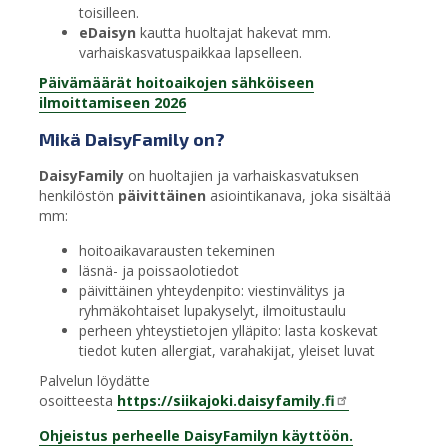
toisilleen.
eDaisyn
kautta huoltajat hakevat mm.
varhaiskasvatuspaikkaa lapselleen.
Päivämäärät hoitoaikojen sähköiseen
ilmoittamiseen 2026
Mikä DaisyFamily on?
DaisyFamily
on huoltajien ja varhaiskasvatuksen
henkilöstön
päivittäinen
asiointikanava, joka sisältää
mm:
hoitoaikavarausten tekeminen
läsnä- ja poissaolotiedot
päivittäinen yhteydenpito: viestinvälitys ja
ryhmäkohtaiset lupakyselyt, ilmoitustaulu
perheen yhteystietojen ylläpito: lasta koskevat
tiedot kuten allergiat, varahakijat, yleiset luvat
Palvelun löydätte
osoitteesta
https://siikajoki.daisyfamily.fi
Ohjeistus perheelle DaisyFamilyn käyttöön.