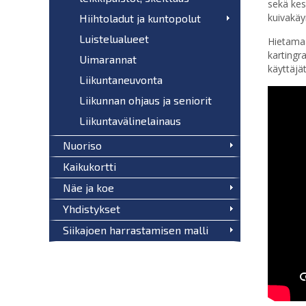
sekä kes
kuivakäy
Hiihtoladut ja kuntopolut
Luistelualueet
Hietama
kartingr
Uimarannat
käyttäjä
Liikuntaneuvonta
Liikunnan ohjaus ja seniorit
Liikuntavälinelainaus
Nuoriso
Kaikukortti
Näe ja koe
Yhdistykset
Siikajoen harrastamisen malli