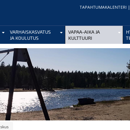
TAPAHTUMAKALENTERI
VARHAISKASVATUS
VAPAA-AIKA JA
H
JA KOULUTUS
KULTTUURI
T
eskus