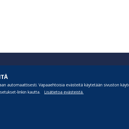
ITÄ
an automaattisesti. Vapaaehtoisia evästeitä käytetään sivuston käytö
etukset-linkin kautta.
Lisätietoa evästeistä.