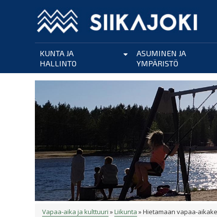
Hyppää
pääsisältöön
KUNTA JA
ASUMINEN JA
HALLINTO
YMPÄRISTÖ
Vapaa-aika ja kulttuuri
Liikunta
Hietamaan vapaa-aikak
MURUPOLKU