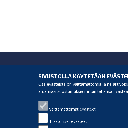
Siikajoen kunta
Virastotie 5A
SIVUSTOLLA KÄYTETÄÄN EVÄSTE
92400 Ruukki
Osa evästeistä on välttämättömiä ja ne aktivoida
puh. 040 3156 299
e-mail:
antamiasi suostumuksia milloin tahansa Evästeas
kunnanvirasto(at)siikajoki.fi
Puhelinluettelo
Välttämättömät evästeet
Laskutusosoite
Palaute
Sivukartta
Tilastolliset evästeet
Saavutettavuus