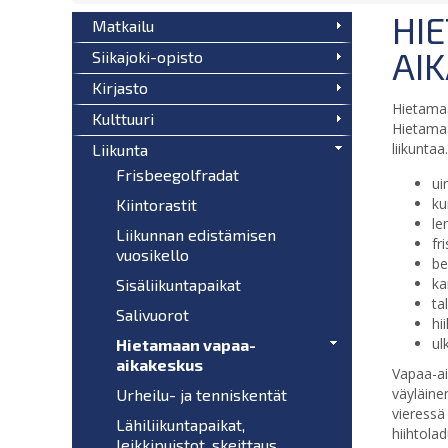
HI
Matkailu
AI
Siikajoki-opisto
Kirjasto
​​​​Hiet
Kulttuuri
Hietamaa
liikuntaa
Liikunta
Frisbeegolfradat
ui
ku
Kiintorastit
le
Liikunnan edistämisen
fr
vuosikello
be
ka
Sisäliikuntapaikat
ta
Salivuorot
hi
ul
Hietamaan vapaa-
aikakeskus
Vapaa-ai
väyläine
Urheilu- ja tenniskentät
vieressä 
Lähiliikuntapaikat,
hiihtola
leikkipuistot, skeittaus