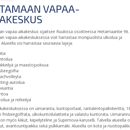
ETAMAAN VAPAA-
KAKESKUS
amaan vapaa-aikakeskus sijaitsee Ruukissa osoitteessa Hietamaantie 96.
n vapaa-aikakeskuksessa voit harrastaa monipuolista ulkoilua ja
. Alueella voi harrastaa seuraavia lajeja:
ntia
ntoilua
nkkeilyä ja maastojuoksua
isbeegolfia
achvolleyta
rting-autoilua
lviuintia
ihtoa
koilua ja retkeilyä
kakeskuksessa on uimaranta, kuntoportaat, rantalentopallokenttä, 1
n frisbeegolfrata, ulkokuntoilulaitteita ja valaistu kuntorata. Uimarann
on myös kiikut, kiipeilyteline ja Supernova-karuselli. Talvella alueella 
dut, avantountipaikka sekä pulkkamäki. Alueella on kota ja nuotiopaikk