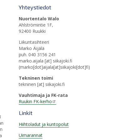
Yhteystiedot
Nuortentalo Walo
Ahlströmintie 1F,
92400 Ruukki
Liikuntasihteeri
Marko Äijälä
puh. 040 3156 241
marko.aijala
[at]
siikajoki.fi
(marko[dot]aijala[at]siikajoki[dot]fi)
Tekninen toimi
tekninen
[at]
siikajoki.fi
Vauhtimaja ja FK-rata
Ruukin FK-kerho
Linkit
8
an
Hiihtoladut ja kuntopolut
on
Uimarannat
a