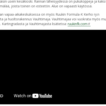
äisin usein kesäkioski. Rannan läheisyydessä on pukukoppeja ja kaksi
mälää, joista toinen on esteetön. Alue on vapaasti käytössä.
an vapaa-aikakeskuksessa on myös Ruukin Formula-K Kerho ry:n
ata ja huoltorakennus Vauhtimaja. Vauhtimajaa voi vuokrata myös m
t. Kartingradasta ja Vauhtimajasta lisätietoa:
ruukinfk.com