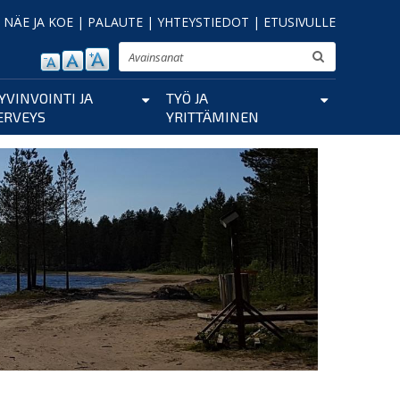
|
NÄE JA KOE
|
PALAUTE
|
YHTEYSTIEDOT
|
ETUSIVULLE
Etsi
YVINVOINTI JA
TYÖ JA
ERVEYS
YRITTÄMINEN