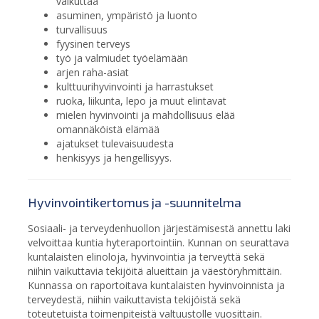
vaikuttaa
asuminen, ympäristö ja luonto
turvallisuus
fyysinen terveys
työ ja valmiudet työelämään
arjen raha-asiat
kulttuurihyvinvointi ja harrastukset
ruoka, liikunta, lepo ja muut elintavat
mielen hyvinvointi ja mahdollisuus elää
omannäköistä elämää
ajatukset tulevaisuudesta
henkisyys ja hengellisyys.
Hyvinvointikertomus ja -suunnitelma
Sosiaali- ja terveydenhuollon järjestämisestä annettu laki
velvoittaa kuntia hyteraportointiin. Kunnan on seurattava
kuntalaisten elinoloja, hyvinvointia ja terveyttä sekä
niihin vaikuttavia tekijöitä alueittain ja väestöryhmittäin.
Kunnassa on raportoitava kuntalaisten hyvinvoinnista ja
terveydestä, niihin vaikuttavista tekijöistä sekä
toteutetuista toimenpiteistä valtuustolle vuosittain.