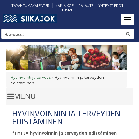
|
|
|
|
TAPAHTUMAKALENTERI
NÄE JA KOE
PALAUTE
YHTEYSTIEDOT
ETUSIVULLE
Hyppää
Toggl
pääsisältöön
Etsi
Hyvinvointi ja terveys
Hyvinvoinnin ja terveyden
MURUPOLKU
edistäminen
HYVINVOINNIN JA TERVEYDEN
EDISTÄMINEN
*HYTE= hyvinvoinnin ja terveyden edistäminen