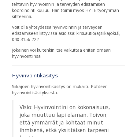
tehtäviin hyvinvoinnin ja terveyden edistämisen
koordinointi kuuluu. Hän toimii myös HYTE-työryhmän
sihteerinä.
Voit olla yhteydessä hyvinvoinnin ja terveyden
edistämiseen liittyvissä asioissa: kirsi.autio(a)siikajoki.fi,
040 3156 222
Jokainen voi kuitenkin itse vaikuttaa eniten omaan
hyvinvointiinsa!
Hyvinvointikäsitys
Siikajoen hyvinvointikäsitys on mukailtu Pohteen
hyvinvointikäsityksestä.
Visio: Hyvinvointini on kokonaisuus,
joka muuttuu läpi elämän. Toivon,
että ymmärrät ja kohtaat minut
ihmisenä, etkä yksittäisen tarpeeni