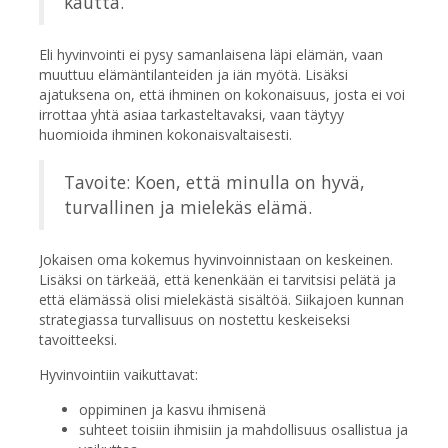
kautta.
Eli hyvinvointi ei pysy samanlaisena läpi elämän, vaan
muuttuu elämäntilanteiden ja iän myötä. Lisäksi
ajatuksena on, että ihminen on kokonaisuus, josta ei voi
irrottaa yhtä asiaa tarkasteltavaksi, vaan täytyy
huomioida ihminen kokonaisvaltaisesti.
Tavoite: Koen, että minulla on hyvä,
turvallinen ja mielekäs elämä.
Jokaisen oma kokemus hyvinvoinnistaan on keskeinen.
Lisäksi on tärkeää, että kenenkään ei tarvitsisi pelätä ja
että elämässä olisi mielekästä sisältöä. Siikajoen kunnan
strategiassa turvallisuus on nostettu keskeiseksi
tavoitteeksi.
Hyvinvointiin vaikuttavat:
oppiminen ja kasvu ihmisenä
suhteet toisiin ihmisiin ja mahdollisuus osallistua ja