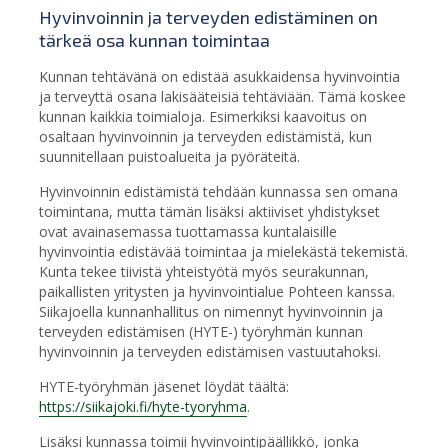
Hyvinvoinnin ja terveyden edistäminen on
tärkeä osa kunnan toimintaa
Kunnan tehtävänä on edistää asukkaidensa hyvinvointia
ja terveyttä osana lakisääteisiä tehtäviään. Tämä koskee
kunnan kaikkia toimialoja. Esimerkiksi kaavoitus on
osaltaan hyvinvoinnin ja terveyden edistämistä, kun
suunnitellaan puistoalueita ja pyöräteitä.
Hyvinvoinnin edistämistä tehdään kunnassa sen omana
toimintana, mutta tämän lisäksi aktiiviset yhdistykset
ovat avainasemassa tuottamassa kuntalaisille
hyvinvointia edistävää toimintaa ja mielekästä tekemistä.
Kunta tekee tiivistä yhteistyötä myös seurakunnan,
paikallisten yritysten ja hyvinvointialue Pohteen kanssa.
Siikajoella kunnanhallitus on nimennyt
hyvinvoinnin ja
terveyden edistämisen (HYTE-) työryhmän kunnan
hyvinvoinnin ja terveyden edistämisen vastuutahoksi.
HYTE-työryhmän jäsenet löydät täältä:
https://siikajoki.fi/hyte-tyoryhma
.
Lisäksi kunnassa toimii hyvinvointipäällikkö, jonka