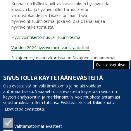
K
unnan on lisäksi laadittava asukkaiden hyvinvointia
kuvaava laaja hyvinvointikertomus kerran
valtuustokaudessa. Lisäksi on laadittava
hyvinvointisuunnitelma, joka voi olla osana laajaa
hyvinvointikertomusta.
Hyvinvointikertomus ja -suunnitelma
Vuoden 2024 hyvinvoinnin vuosiraportti
Siikajoen Hyte-kuntakortissa
on Siikajoen kunnan omat
hyvinvointitavoitteet sekä strategiset kärjet ja
Evästeasetukset
painopisteet.
SIVUSTOLLA KÄYTETÄÄN EVÄSTEITÄ
Hyvinvoinnin kuntakortti 2025
Osa evästeistä on välttämättömiä ja ne aktivoidaan
automaattisesti. Vapaaehtoisia evästeitä käytetään sivuston
käytön analysointiin ja markkinointiin. Voit muokata antamiasi
suostumuksia milloin tahansa Evästeasetukset-linkin kautta.
Lisätietoa evästeistä.
Välttämättömät evästeet
Siikajoen kunta
Puhelinluettelo