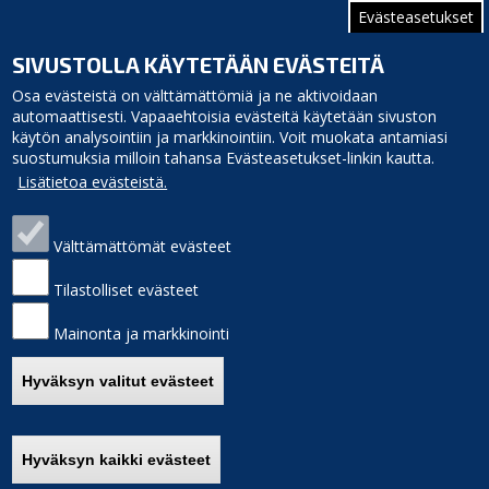
Evästeasetukset
SIVUSTOLLA KÄYTETÄÄN EVÄSTEITÄ
Osa evästeistä on välttämättömiä ja ne aktivoidaan
automaattisesti. Vapaaehtoisia evästeitä käytetään sivuston
käytön analysointiin ja markkinointiin. Voit muokata antamiasi
suostumuksia milloin tahansa Evästeasetukset-linkin kautta.
Siikajoen kunta
Puhelinluettelo
Lisätietoa evästeistä.
Virastotie 5A
Laskutusosoite
92400 Ruukki
Palaute
puh. 040 3156 299
Sivukartta
Välttämättömät evästeet
e-mail: kunnanvirasto(at)siikajoki.fi
Saavutettavuus
Etusivulle
Tilastolliset evästeet
Mainonta ja markkinointi
Hyväksyn valitut evästeet
Alkuun
Hyväksyn kaikki evästeet
Poista hyväksyntä