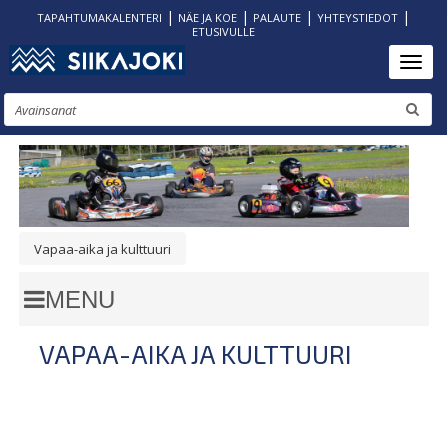
|
|
|
|
TAPAHTUMAKALENTERI
NÄE JA KOE
PALAUTE
YHTEYSTIEDOT
ETUSIVULLE
Hyppää
Toggl
pääsisältöön
Etsi
Vapaa-aika ja kulttuuri
MURUPOLKU
VAPAA-AIKA JA KULTTUURI