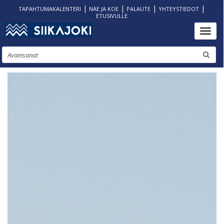
|
|
|
|
TAPAHTUMAKALENTERI
NÄE JA KOE
PALAUTE
YHTEYSTIEDOT
ETUSIVULLE
Hyppää
Toggl
pääsisältöön
Etsi