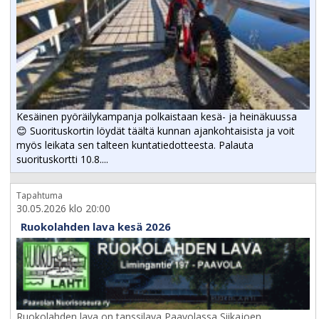
Kesäinen pyöräilykampanja polkaistaan kesä- ja heinäkuussa
😊 Suorituskortin löydät täältä kunnan ajankohtaisista ja voit
myös leikata sen talteen kuntatiedotteesta. Palauta
suorituskortti 10.8....
Tapahtuma
30.05.2026 klo 20:00
Ruokolahden lava kesä 2026
Ruokolahden lava on tanssilava Paavolassa Siikajoen