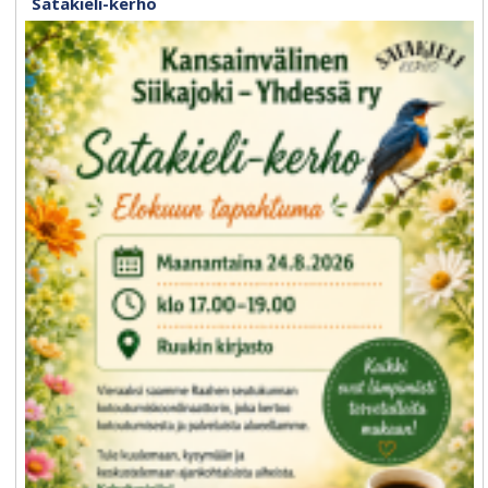
Satakieli-kerho
Idyllisten kylien helminauha
Siikajoki on pitkä kunta, jonka halki kulkee suurempien kylien
helminauha. Täällä asutaan mukavasti maaseudulla, luonnon
helmassa, joen varrella, tahi meren rannalla, aukeaa
maankamaraa unohtamatta. Uniikit kylämme ovat
suurenmoinen rikkaus. Kylät tarjoavat laajalti erilaisia
harrastusmahdollisuuksia, liikunta- ja virkistäytymispalveluita
sekä nähtävyyksiä.
Siikajoki on idyllisten sekä elinvoimaisten kylien kunta!