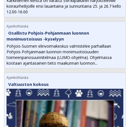
Kärkiniemen kenttä on varattu SM-kilpailuihin harjoitteleville
koiraurheilijoille ensi lauantaina ja sunnuntaina 25. ja 26.7 kello
12.00-16.00
Ajankohtaista
Osallistu Pohjois-Pohjanmaan luonnon
monimuotoisuus -kyselyyn
Pohjois-Suomen elinvoimakeskus valmistelee parhaillaan
Pohjois-Pohjanmaan luonnon monimuotoisuuden
toimeenpanosuunnitelmaa (LUMO-ohjelma). Ohjelmassa
kootaan ajantasainen tieto maakunnan luonnon...
Ajankohtaista
Valtuuston kokous