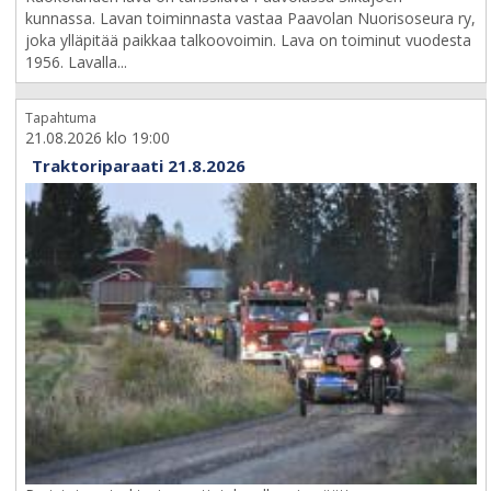
kunnassa. Lavan toiminnasta vastaa Paavolan Nuorisoseura ry,
joka ylläpitää paikkaa talkoovoimin. Lava on toiminut vuodesta
1956. Lavalla...
Tapahtuma
21.08.2026 klo 19:00
Traktoriparaati 21.8.2026