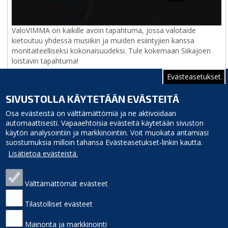
ValoVIMMA on kaikille avoin tapahtuma, jossa valotaide
kietoutuu yhdessä musiikin ja muiden esiintyjien kanssa
monitaiteelliseksi kokonaisuudeksi. Tule kokemaan Siikajoen
loistavin tapahtuma!
Evästeasetukset
ILMOITA TAPAHTUMA
|
TAPAHTUMAKALENTERI
SIVUSTOLLA KÄYTETÄÄN EVÄSTEITÄ
Osa evästeistä on välttämättömiä ja ne aktivoidaan
automaattisesti. Vapaaehtoisia evästeitä käytetään sivuston
käytön analysointiin ja markkinointiin. Voit muokata antamiasi
suostumuksia milloin tahansa Evästeasetukset-linkin kautta.
Lisätietoa evästeistä.
Välttämättömät evästeet
Siikajoen kunta
Puhelinluettelo
Tilastolliset evästeet
Virastotie 5A
Laskutusosoite
92400 Ruukki
Palaute
Mainonta ja markkinointi
puh. 040 3156 299
Sivukartta