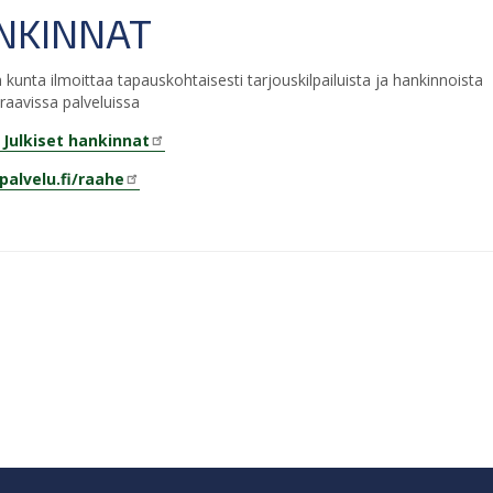
NKINNAT
n kunta ilmoittaa tapauskohtaisesti tarjouskilpailuista ja hankinnoista
aavissa palveluissa
 Julkiset hankinnat
palvelu.fi/raahe