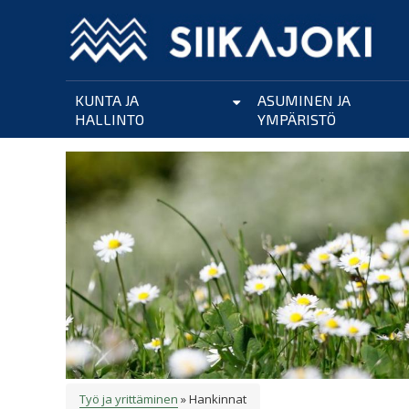
Hyppää
pääsisältöön
KUNTA JA
ASUMINEN JA
HALLINTO
YMPÄRISTÖ
Työ ja yrittäminen
Hankinnat
MURUPOLKU