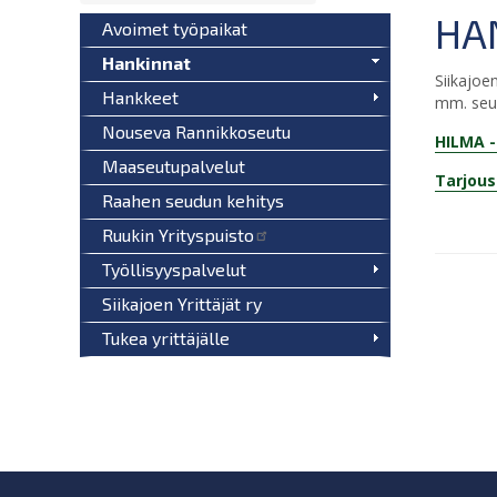
HA
Avoimet työpaikat
Hankinnat
Siikajoe
Hankkeet
mm. seur
Nouseva Rannikkoseutu
HILMA -
Maaseutupalvelut
Tarjous
Raahen seudun kehitys
Ruukin Yrityspuisto
Työllisyyspalvelut
Siikajoen Yrittäjät ry
Tukea yrittäjälle