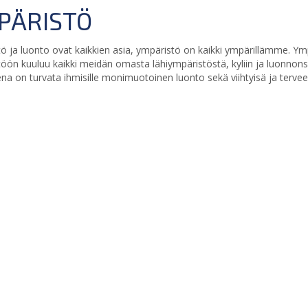
PÄRISTÖ
ö ja luonto ovat kaikkien asia, ympäristö on kaikki ympärillämme. Y
öön kuuluu kaikki meidän omasta lähiympäristöstä, kyliin ja luonnons
ena on turvata ihmisille monimuotoinen luonto sekä viihtyisä ja terveel