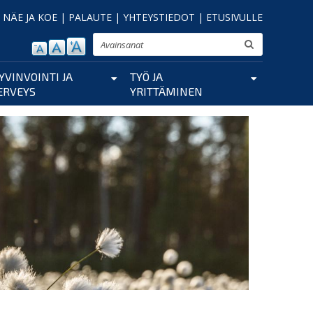
|
NÄE JA KOE
|
PALAUTE
|
YHTEYSTIEDOT
|
ETUSIVULLE
Etsi
YVINVOINTI JA
TYÖ JA
ERVEYS
YRITTÄMINEN