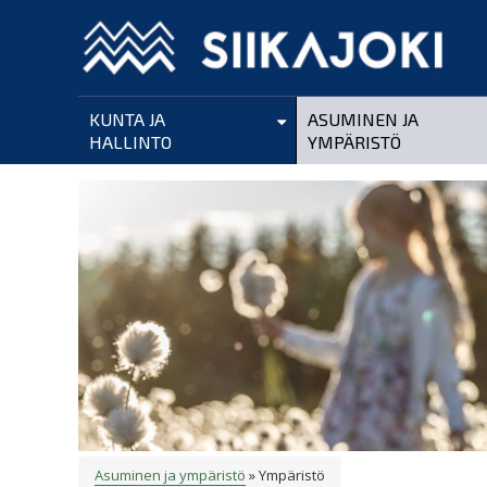
Hyppää
pääsisältöön
KUNTA JA
ASUMINEN JA
HALLINTO
YMPÄRISTÖ
Asuminen ja ympäristö
Ympäristö
MURUPOLKU