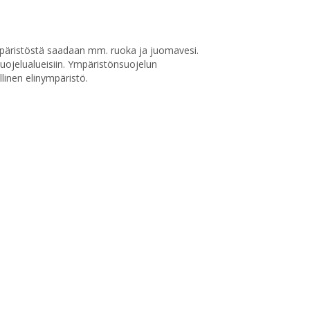
mpäristöstä saadaan mm. ruoka ja juomavesi.
uojelualueisiin. Ympäristönsuojelun
linen elinympäristö.