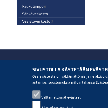
Kaukolämpö
Sähköverkosto
Vesistöverkosto
Siikajoen kunta
Virastotie 5A
SIVUSTOLLA KÄYTETÄÄN EVÄSTE
92400 Ruukki
Osa evästeistä on välttämättömiä ja ne aktivoida
puh. 040 3156 299
e-mail:
antamiasi suostumuksia milloin tahansa Evästeas
kunnanvirasto(at)siikajoki.fi
Puhelinluettelo
Välttämättömät evästeet
Laskutusosoite
Palaute
Sivukartta
Tilastolliset evästeet