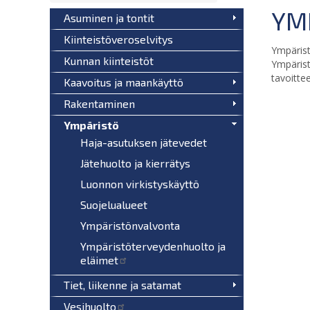
YM
Asuminen ja tontit
Kiinteistöveroselvitys
Ympärist
Kunnan kiinteistöt
Ympärist
tavoitte
Kaavoitus ja maankäyttö
Rakentaminen
Ympäristö
Haja-asutuksen jätevedet
Jätehuolto ja kierrätys
Luonnon virkistyskäyttö
Suojelualueet
Ympäristönvalvonta
Ympäristöterveydenhuolto ja
eläimet
Tiet, liikenne ja satamat
Vesihuolto