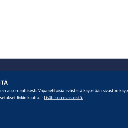
ITÄ
an automaattisesti. Vapaaehtoisia evästeitä käytetään sivuston käytö
etukset-linkin kautta.
Lisätietoa evästeistä.