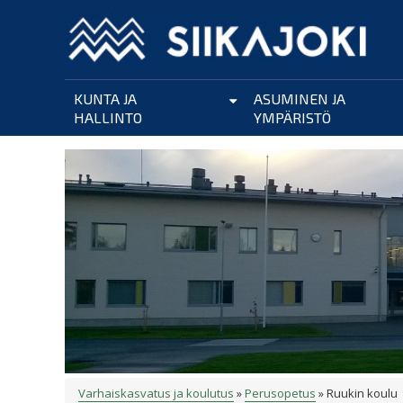
Hyppää
pääsisältöön
KUNTA JA
ASUMINEN JA
HALLINTO
YMPÄRISTÖ
Varhaiskasvatus ja koulutus
Perusopetus
Ruukin koulu
MURUPOLKU