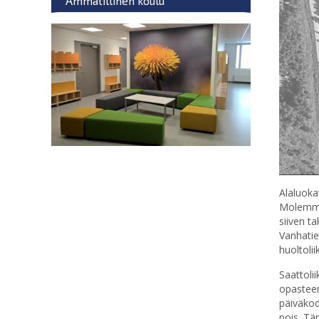
Ammatillinen koulu
Alaluoka
Molemmil
siiven t
Vanhatien
huoltoli
Saattoli
opasteen
päiväkod
pois. Tä