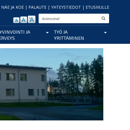
|
NÄE JA KOE
|
PALAUTE
|
YHTEYSTIEDOT
|
ETUSIVULLE
Etsi
YVINVOINTI JA
TYÖ JA
ERVEYS
YRITTÄMINEN