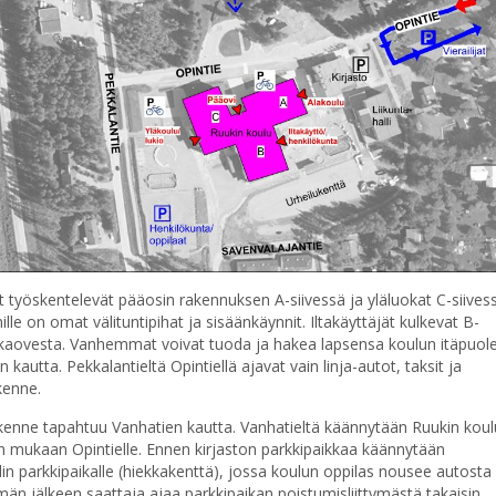
t työskentelevät pääosin rakennuksen A-siivessä ja yläluokat C-siives
le on omat välituntipihat ja sisäänkäynnit. Iltakäyttäjät kulkevat B-
akaovesta. Vanhemmat voivat tuoda ja hakea lapsensa koulun itäpuole
 kautta. Pekkalantieltä Opintiellä ajavat vain linja-autot, taksit ja
ikenne.
ikenne tapahtuu Vanhatien kautta. Vanhatieltä käännytään Ruukin kou
 mukaan Opintielle. Ennen kirjaston parkkipaikkaa käännytään
in parkkipaikalle (hiekkakenttä), jossa koulun oppilas nousee autosta
män jälkeen saattaja ajaa parkkipaikan poistumisliittymästä takaisin