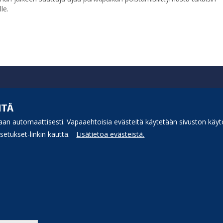
lle.
ITÄ
an automaattisesti. Vapaaehtoisia evästeitä käytetään sivuston käytö
etukset-linkin kautta.
Lisätietoa evästeistä.