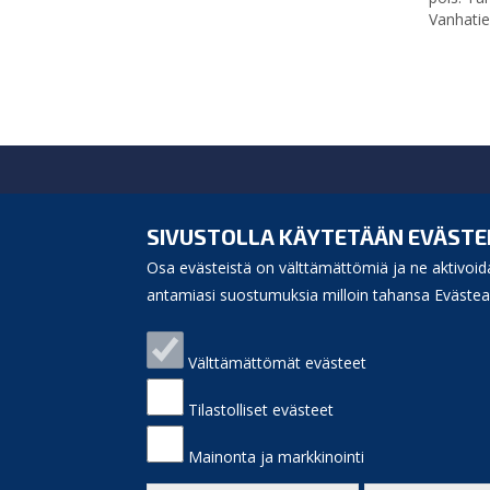
Vanhatie
Siikajoen kunta
Virastotie 5A
SIVUSTOLLA KÄYTETÄÄN EVÄSTE
92400 Ruukki
Osa evästeistä on välttämättömiä ja ne aktivoida
puh. 040 3156 299
e-mail:
antamiasi suostumuksia milloin tahansa Evästeas
kunnanvirasto(at)siikajoki.fi
Puhelinluettelo
Välttämättömät evästeet
Laskutusosoite
Palaute
Sivukartta
Tilastolliset evästeet
Saavutettavuus
Etusivulle
Mainonta ja markkinointi