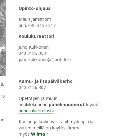
Opinto-ohjaus
Mauri Järnström
puh. 040 3156 317
Koulukuraattori
Juho Kukkonen
040 3185 053
juho.kukkonen(at)pohde.fi
Aamu- ja iltapäiväkerho
sä.
040 3156 307
lta
Opettajien ja muun
henkilökunnan
puhelinnumerot
löydät
puhelinluettelosta
.
lun
Koulun ja kodin välistä yhteydenpitoa
varten meillä on käytössämme
myös
Wilma
.