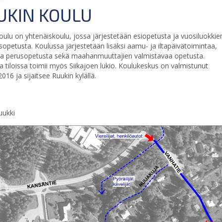
UKIN KOULU
oulu on yhtenäiskoulu, jossa järjestetään esiopetusta ja vuosiluokkie
sopetusta. Koulussa järjestetään lisäksi aamu- ja iltapäivätoimintaa,
a perusopetusta sekä maahanmuuttajien valmistavaa opetusta.
 tiloissa toimii myös Siikajoen lukio. Koulukeskus on valmistunut
016 ja sijaitsee Ruukin kylällä.
1
uukki