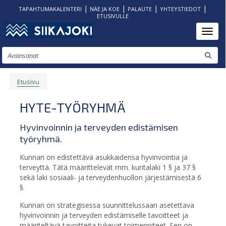
|
|
|
|
TAPAHTUMAKALENTERI
NÄE JA KOE
PALAUTE
YHTEYSTIEDOT
ETUSIVULLE
Hyppää
Toggl
pääsisältöön
Etsi
Etusivu
MURUPOLKU
HYTE-TYÖRYHMÄ
Hyvinvoinnin ja terveyden edistämisen
työryhmä.
Kunnan on edistettävä asukkaidensa hyvinvointia ja
terveyttä. Tätä määrittelevät mm. kuntalaki 1 § ja 37 §
sekä laki sosiaali- ja terveydenhuollon järjestämisestä 6
§.
Kunnan on strategisessa suunnittelussaan asetettava
hyvinvoinnin ja terveyden edistämiselle tavoitteet ja
määriteltävä tavoitteita tukevat toimenpiteet. Sen on