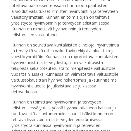
otettava päätöksenteossaan huomioon päätösten
arvioidut vaikutukset ihmisten hyvinvointiin ja terveyteen
väestöryhmittäin. Kunnan eri toimialojen on tehtävä
yhteistyötä hyvinvoinnin ja terveyden edistämisessä.
Kunnan on nimettävä hyvinvoinnin ja terveyden
edistämisen vastuutaho.
Kunnan on seurattava kuntalaisten elinoloja, hyvinvointia
ja terveyttä sekä niihin vaikuttavia tekijöitä alueittain ja
väestöryhmittäin. Kunnassa on raportoitava kuntalaisten
hyvinvoinnista ja terveydestä, niihin vaikuttavista
tekijöistä sekä toteutetuista toimenpiteistä valtuustolle
vuosittain. Lisäksi kunnassa on valmisteltava valtuustolle
valtuustokausittain hyvinvointikertomus ja -suunnitelma
hyvinvointialueelle ja julkaistava se julkisessa
tietoverkossa.
Kunnan on toimittava hyvinvoinnin ja terveyden
edistämisessä yhteistyössä hyvinvointialueen kanssa ja
tuettava sitä asiantuntemuksellaan. Lisäksi kunnan on
tehtävä hyvinvoinnin ja terveyden edistämisessä
yhteistyötä kunnassa hyvinvoinnin ja terveyden