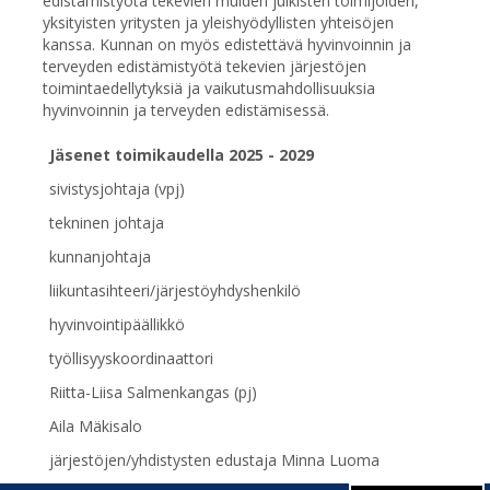
edistämistyötä tekevien muiden julkisten toimijoiden,
yksityisten yritysten ja yleishyödyllisten yhteisöjen
kanssa. Kunnan on myös edistettävä hyvinvoinnin ja
terveyden edistämistyötä tekevien järjestöjen
toimintaedellytyksiä ja vaikutusmahdollisuuksia
hyvinvoinnin ja terveyden edistämisessä.
Jäsenet toimikaudella 2025 - 2029
sivistysjohtaja (vpj)
tekninen johtaja
kunnanjohtaja
liikuntasihteeri/järjestöyhdyshenkilö
hyvinvointipäällikkö
työllisyyskoordinaattori
Riitta-Liisa Salmenkangas (pj)
Aila Mäkisalo
järjestöjen/yhdistysten edustaja Minna Luoma