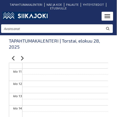
|
|
|
|
TAPAHTUMAKALENTERI
NÄE JA KOE
PALAUTE
YHTEYSTIEDOT
ETUSIVULLE
klo 06
Hyppää
Toggl
pääsisältöön
klo 07
Etsi
klo 08
TAPAHTUMAKALENTERI | Torstai, elokuu 28,
2025
klo 09
Edellinen
Seuraava
Sivutus
klo 10
klo 11
klo 12
klo 13
klo 14