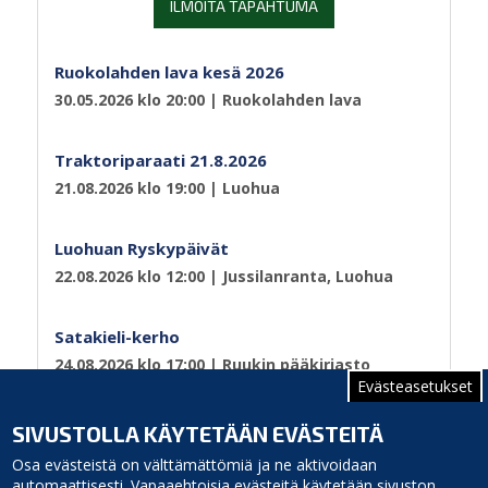
ILMOITA TAPAHTUMA
Ruokolahden lava kesä 2026
30.05.2026 klo 20:00
| Ruokolahden lava
Traktoriparaati 21.8.2026
21.08.2026 klo 19:00
| Luohua
Luohuan Ryskypäivät
22.08.2026 klo 12:00
| Jussilanranta, Luohua
Satakieli-kerho
24.08.2026 klo 17:00
| Ruukin pääkirjasto
Evästeasetukset
Sivutus
Sivu 1
Seuraava
››
SIVUSTOLLA KÄYTETÄÄN EVÄSTEITÄ
sivu
Osa evästeistä on välttämättömiä ja ne aktivoidaan
automaattisesti. Vapaaehtoisia evästeitä käytetään sivuston