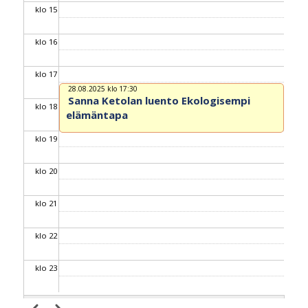
klo 15
klo 16
klo 17
28.08.2025 klo 17:30
Sanna Ketolan luento Ekologisempi
klo 18
elämäntapa
klo 19
klo 20
klo 21
klo 22
klo 23