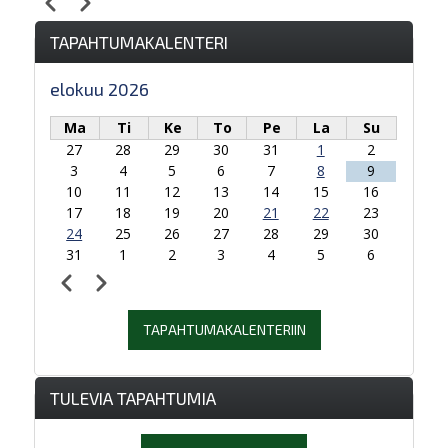
Edellinen
Seuraava
Sivutus
TAPAHTUMAKALENTERI
elokuu 2026
Ma
Ti
Ke
To
Pe
La
Su
27
28
29
30
31
1
2
3
4
5
6
7
8
9
10
11
12
13
14
15
16
17
18
19
20
21
22
23
24
25
26
27
28
29
30
31
1
2
3
4
5
6
Edellinen
Seuraava
Sivutus
TAPAHTUMAKALENTERIIN
TULEVIA TAPAHTUMIA