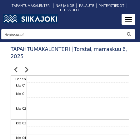
|
|
|
|
TAPAHTUMAKALENTERI
NÄE JA KOE
PALAUTE
YHTEYSTIEDOT
ETUSIVULLE
Hyppää
Toggl
pääsisältöön
Etsi
TAPAHTUMAKALENTERI | Torstai, marraskuu 6,
2025
Edellinen
Seuraava
Sivutus
Ennen
klo 01
klo 01
klo 02
klo 03
klo 04