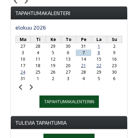
Edellinen
Seuraava
Sivutus
klo 14
TAPAHTUMAKALENTERI
klo 15
elokuu 2026
klo 16
Ma
Ti
Ke
To
Pe
La
Su
27
28
29
30
31
1
2
klo 17
3
4
5
6
7
8
9
10
11
12
13
14
15
16
klo 18
17
18
19
20
21
22
23
24
25
26
27
28
29
30
klo 19
31
1
2
3
4
5
6
Edellinen
Seuraava
Sivutus
klo 20
TAPAHTUMAKALENTERIIN
klo 21
klo 22
TULEVIA TAPAHTUMIA
klo 23