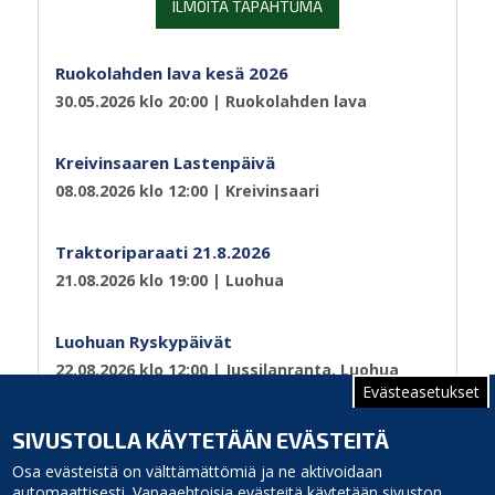
ILMOITA TAPAHTUMA
Ruokolahden lava kesä 2026
30.05.2026 klo 20:00
| Ruokolahden lava
Kreivinsaaren Lastenpäivä
08.08.2026 klo 12:00
| Kreivinsaari
Traktoriparaati 21.8.2026
21.08.2026 klo 19:00
| Luohua
Luohuan Ryskypäivät
22.08.2026 klo 12:00
| Jussilanranta, Luohua
Evästeasetukset
Sivutus
Sivu 1
Seuraava
››
SIVUSTOLLA KÄYTETÄÄN EVÄSTEITÄ
sivu
Osa evästeistä on välttämättömiä ja ne aktivoidaan
automaattisesti. Vapaaehtoisia evästeitä käytetään sivuston