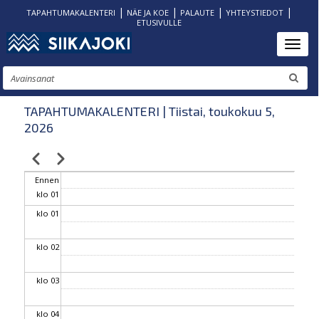
|
|
|
|
TAPAHTUMAKALENTERI
NÄE JA KOE
PALAUTE
YHTEYSTIEDOT
ETUSIVULLE
Hyppää
Toggl
pääsisältöön
Etsi
TAPAHTUMAKALENTERI | Tiistai, toukokuu 5,
2026
Edellinen
Seuraava
Sivutus
Ennen
klo 01
klo 01
klo 02
klo 03
klo 04