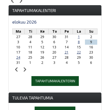
Edellinen
Seuraava
Sivutus
klo 14
TAPAHTUMAKALENTERI
klo 15
elokuu 2026
klo 16
Ma
Ti
Ke
To
Pe
La
Su
27
28
29
30
31
1
2
klo 17
3
4
5
6
7
8
9
10
11
12
13
14
15
16
klo 18
17
18
19
20
21
22
23
24
25
26
27
28
29
30
klo 19
31
1
2
3
4
5
6
Edellinen
Seuraava
Sivutus
klo 20
TAPAHTUMAKALENTERIIN
klo 21
klo 22
TULEVIA TAPAHTUMIA
klo 23