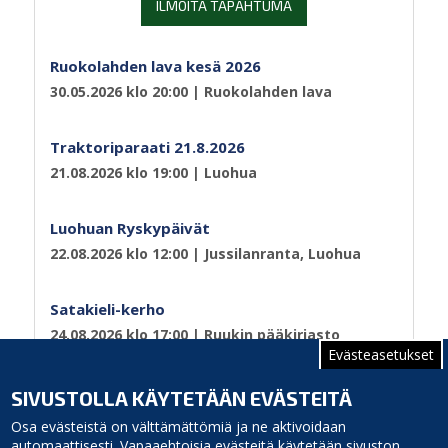
ILMOITA TAPAHTUMA
Ruokolahden lava kesä 2026
30.05.2026 klo 20:00
| Ruokolahden lava
Traktoriparaati 21.8.2026
21.08.2026 klo 19:00
| Luohua
Luohuan Ryskypäivät
22.08.2026 klo 12:00
| Jussilanranta, Luohua
Satakieli-kerho
24.08.2026 klo 17:00
| Ruukin pääkirjasto
Evästeasetukset
Sivutus
Sivu 1
Seuraava
››
SIVUSTOLLA KÄYTETÄÄN EVÄSTEITÄ
sivu
Osa evästeistä on välttämättömiä ja ne aktivoidaan
automaattisesti. Vapaaehtoisia evästeitä käytetään sivuston