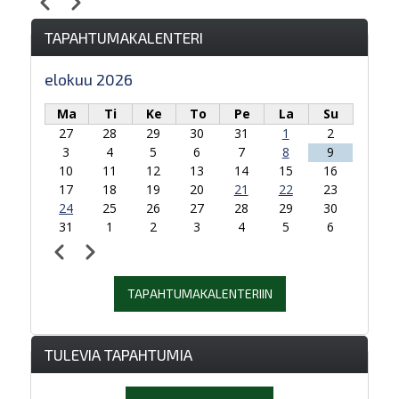
Edellinen
Seuraava
Sivutus
TAPAHTUMAKALENTERI
elokuu 2026
Ma
Ti
Ke
To
Pe
La
Su
27
28
29
30
31
1
2
3
4
5
6
7
8
9
10
11
12
13
14
15
16
17
18
19
20
21
22
23
24
25
26
27
28
29
30
31
1
2
3
4
5
6
Edellinen
Seuraava
Sivutus
TAPAHTUMAKALENTERIIN
TULEVIA TAPAHTUMIA