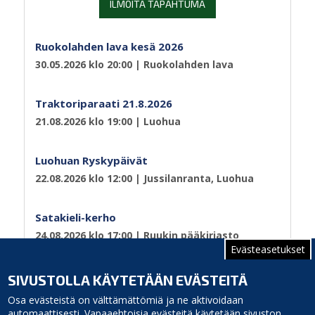
ILMOITA TAPAHTUMA
Ruokolahden lava kesä 2026
30.05.2026 klo 20:00
| Ruokolahden lava
Traktoriparaati 21.8.2026
21.08.2026 klo 19:00
| Luohua
Luohuan Ryskypäivät
22.08.2026 klo 12:00
| Jussilanranta, Luohua
Satakieli-kerho
24.08.2026 klo 17:00
| Ruukin pääkirjasto
Evästeasetukset
Sivutus
Sivu 1
Seuraava
››
SIVUSTOLLA KÄYTETÄÄN EVÄSTEITÄ
sivu
Osa evästeistä on välttämättömiä ja ne aktivoidaan
automaattisesti. Vapaaehtoisia evästeitä käytetään sivuston