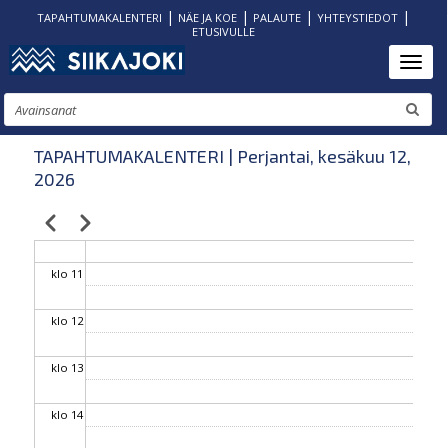
|
|
|
|
TAPAHTUMAKALENTERI
NÄE JA KOE
PALAUTE
YHTEYSTIEDOT
ETUSIVULLE
klo 06
Hyppää
Toggl
pääsisältöön
klo 07
Etsi
klo 08
TAPAHTUMAKALENTERI | Perjantai, kesäkuu 12,
2026
klo 09
Edellinen
Seuraava
Sivutus
klo 10
klo 11
klo 12
klo 13
klo 14