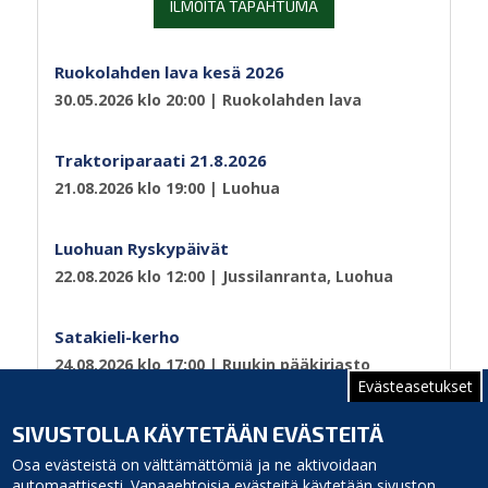
ILMOITA TAPAHTUMA
Ruokolahden lava kesä 2026
30.05.2026 klo 20:00
| Ruokolahden lava
Traktoriparaati 21.8.2026
21.08.2026 klo 19:00
| Luohua
Luohuan Ryskypäivät
22.08.2026 klo 12:00
| Jussilanranta, Luohua
Satakieli-kerho
24.08.2026 klo 17:00
| Ruukin pääkirjasto
Evästeasetukset
Sivutus
Sivu 1
Seuraava
››
SIVUSTOLLA KÄYTETÄÄN EVÄSTEITÄ
sivu
Osa evästeistä on välttämättömiä ja ne aktivoidaan
automaattisesti. Vapaaehtoisia evästeitä käytetään sivuston