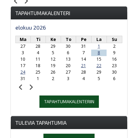
Edellinen
Seuraava
Sivutus
TAPAHTUMAKALENTERI
elokuu 2026
Ma
Ti
Ke
To
Pe
La
Su
27
28
29
30
31
1
2
3
4
5
6
7
8
9
10
11
12
13
14
15
16
17
18
19
20
21
22
23
24
25
26
27
28
29
30
31
1
2
3
4
5
6
Edellinen
Seuraava
Sivutus
TAPAHTUMAKALENTERIIN
TULEVIA TAPAHTUMIA