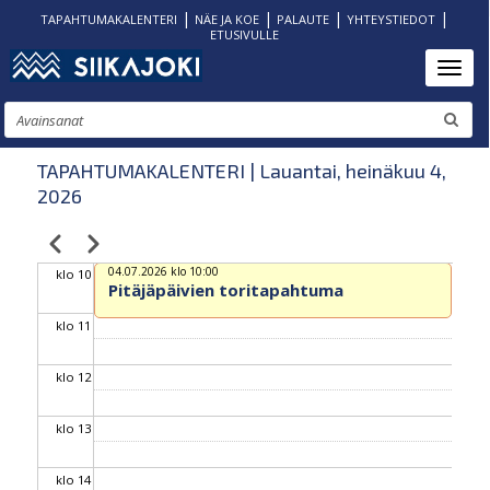
|
|
|
|
klo 05
TAPAHTUMAKALENTERI
NÄE JA KOE
PALAUTE
YHTEYSTIEDOT
ETUSIVULLE
Hyppää
Toggl
klo 06
pääsisältöön
Etsi
klo 07
TAPAHTUMAKALENTERI | Lauantai, heinäkuu 4,
klo 08
2026
klo 09
Edellinen
Seuraava
Sivutus
04.07.2026 klo 10:00
klo 10
Pitäjäpäivien toritapahtuma
klo 11
klo 12
klo 13
klo 14