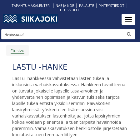
|
|
|
|
TAPAHTUMAKALENTERI
NÄE JA KOE
PALAUTE
YHTEYSTIEDOT
ETUSIVULLE
Hyppää
Toggl
pääsisältöön
Etsi
Etusivu
MURUPOLKU
LASTU -HANKE
LasTu -hankkeessa vahvistetaan lasten tukea ja
inkluusiota varhaiskasvatuksessa. Hankkeen tavoitteena
on turvata jokaiselle lapselle tasa-arvoinen ja
yhdenvertainen oppimisen ja kasvun tuki sekä tarjota
lapsille tukea entistä yksilöllisemmin. Päiväkotien
lapsiryhmissä työskentelee lisäresurssina viisi
varhaiskasvatuksen lastenhoitajaa, jotta lapsiryhmien
kokoa voidaan pienentää ja tuen tarpeita havainnoida
paremmin. Varhaiskasvatuksen henkilöstölle järjestetään
koulutusta tuen teemaan liittyen.