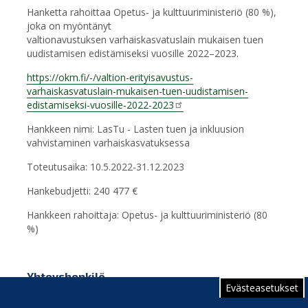
Hanketta rahoittaa Opetus- ja kulttuuriministeriö (80 %),
joka on myöntänyt
valtionavustuksen varhaiskasvatuslain mukaisen tuen
uudistamisen edistämiseksi vuosille 2022–2023.
https://okm.fi/-/valtion-erityisavustus-
varhaiskasvatuslain-mukaisen-tuen-uudistamisen-
edistamiseksi-vuosille-2022-2023
Hankkeen nimi
: LasTu - Lasten tuen ja inkluusion
vahvistaminen varhaiskasvatuksessa
Toteutusaika
: 10.5.2022-31.12.2023
Hankebudjetti
: 240 477 €
Hankkeen rahoittaja
: Opetus- ja kulttuuriministeriö (80
%)
Yhteyshenkilö
Evästeasetukset
Varhaiskasvatusjohtaja Sari Mällinen