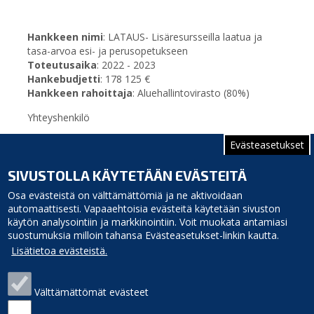
Hankkeen nimi
: LATAUS- Lisäresursseilla laatua ja
tasa-arvoa esi- ja perusopetukseen
Toteutusaika
: 2022 - 2023
Hankebudjetti
: 178 125 €
Hankkeen rahoittaja
: Aluehallintovirasto (80%)
Yhteyshenkilö
Hyvinvointi- ja hankekoordinaattori Elina Jaakola
Evästeasetukset
040 3156 222 tai
etunimi.sukunimi
[at]
siikajoki.fi
SIVUSTOLLA KÄYTETÄÄN EVÄSTEITÄ
(
etunimi[dot]sukunimi[at]siikajoki[dot]fi
)
Osa evästeistä on välttämättömiä ja ne aktivoidaan
automaattisesti. Vapaaehtoisia evästeitä käytetään sivuston
käytön analysointiin ja markkinointiin. Voit muokata antamiasi
suostumuksia milloin tahansa Evästeasetukset-linkin kautta.
Lisätietoa evästeistä.
Välttämättömät evästeet
Siikajoen kunta
Puhelinluettelo