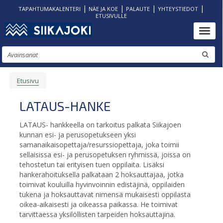
|
|
|
|
TAPAHTUMAKALENTERI
NÄE JA KOE
PALAUTE
YHTEYSTIEDOT
ETUSIVULLE
Hyppää
Toggl
pääsisältöön
Etsi
Etusivu
MURUPOLKU
LATAUS-HANKE
LATAUS- hankkeella on tarkoitus palkata Siikajoen
kunnan esi- ja perusopetukseen yksi
samanaikaisopettaja/resurssiopettaja, joka toimii
sellaisissa esi- ja perusopetuksen ryhmissä, joissa on
tehostetun tai erityisen tuen oppilaita. Lisäksi
hankerahoituksella palkataan 2 hoksauttajaa, jotka
toimivat kouluilla hyvinvoinnin edistäjinä, oppilaiden
tukena ja hoksauttavat nimensä mukaisesti oppilasta
oikea-aikaisesti ja oikeassa paikassa. He toimivat
tarvittaessa yksilöllisten tarpeiden hoksauttajina.