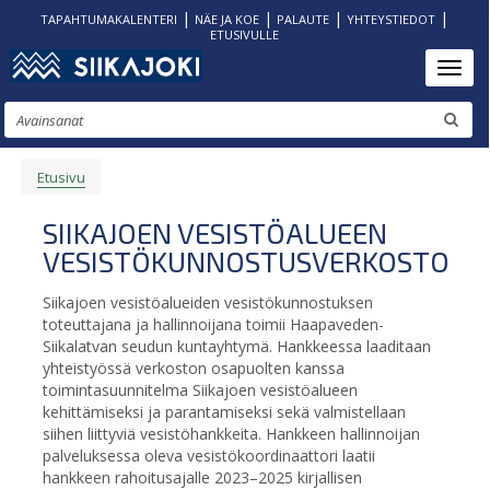
|
|
|
|
TAPAHTUMAKALENTERI
NÄE JA KOE
PALAUTE
YHTEYSTIEDOT
ETUSIVULLE
Hyppää
Toggl
pääsisältöön
Etsi
Etusivu
MURUPOLKU
SIIKAJOEN VESISTÖALUEEN
VESISTÖKUNNOSTUSVERKOSTO
Siikajoen vesistöalueiden vesistökunnostuksen
toteuttajana ja hallinnoijana toimii Haapaveden-
Siikalatvan seudun kuntayhtymä. Hankkeessa laaditaan
yhteistyössä verkoston osapuolten kanssa
toimintasuunnitelma Siikajoen vesistöalueen
kehittämiseksi ja parantamiseksi sekä valmistellaan
siihen liittyviä vesistöhankkeita. Hankkeen hallinnoijan
palveluksessa oleva vesistökoordinaattori laatii
hankkeen rahoitusajalle 2023–2025 kirjallisen