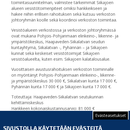
toimintasuunnitelman, valmistee tärkeimmät Siikajoen
alueen vesistötoimenpiteet omiksi hankkeikseen ja
hakee niihin erillisen rahoituksen sekä kutsuu verkoston
johtoryhmän koolle sekä koordinoi verkoston toimintaa.
Vesistöalueen verkostossa ja verkoston johtoryhmässä
ovat mukana Pohjois-Pohjanmaan elinkeino-, liikenne- ja
ympäristökeskus, Haapaveden-Siikalatvan seudun
kuntayhtymä, Siikalatvan -, Pyhännän – ja Siikajoen
kunnat sekä keskeiset vesistötoimijat Siikajoen
vesistöalueelta, kuten esim. Siikajoen kalatalousalue.
Vuosittaisen avustusrahoituksen verkoston toiminnalle
on myöntänyt Pohjois-Pohjanmaan elinkeino-, liikenne-
ja ympäristökeskus 30 000 €, Siikalatvan kunta 17 000 €,
Pyhännän kunta 17 000 € ja Siikajoen kunta 17 000 €.
Toteuttaja: Haapaveden-Siikalatvan seutukunnan
kehittämiskeskus
Hankkeen kokonaiskustannusarvio: 81 000 €
Toteutusaika: 1.5.2023 – 31.12.2025
Evästeasetukset
Hankkeen sivut:
https://haapavesi-
SIVUSTOLLA KÄYTETÄÄN EVÄSTEITÄ