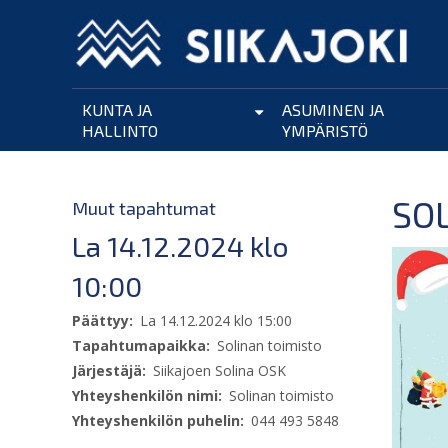
Hyppää
pääsisältöön
KUNTA JA
ASUMINEN JA
HALLINTO
YMPÄRISTÖ
SO
Muut tapahtumat
La 14.12.2024 klo
10:00
Päättyy
La 14.12.2024 klo 15:00
Tapahtumapaikka
Solinan toimisto
Järjestäjä
Siikajoen Solina OSK
Yhteyshenkilön nimi
Solinan toimisto
Yhteyshenkilön puhelin
044 493 5848