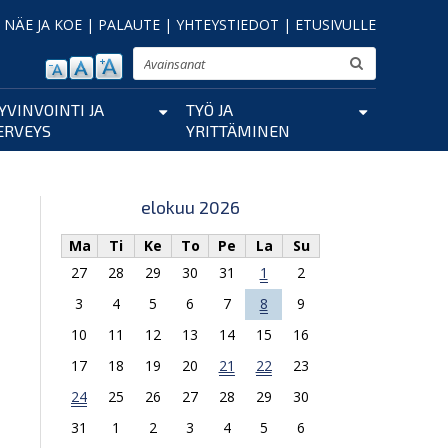
|
NÄE JA KOE
|
PALAUTE
|
YHTEYSTIEDOT
|
ETUSIVULLE
Etsi
YVINVOINTI JA
TYÖ JA
ERVEYS
YRITTÄMINEN
elokuu 2026
Ma
Ti
Ke
To
Pe
La
Su
27
28
29
30
31
1
2
3
4
5
6
7
8
9
10
11
12
13
14
15
16
17
18
19
20
21
22
23
24
25
26
27
28
29
30
31
1
2
3
4
5
6