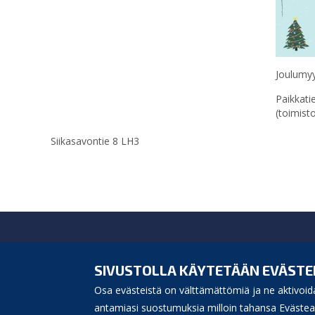
Joulumyy
Paikkati
(toimisto
Siikasavontie 8 LH3
Siikajoen kunta
Virastotie 5A
SIVUSTOLLA KÄYTETÄÄN EVÄSTE
92400 Ruukki
Osa evästeistä on välttämättömiä ja ne aktivoida
puh. 040 3156 299
e-mail:
antamiasi suostumuksia milloin tahansa Evästeas