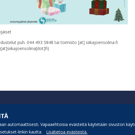
jäiset
edustelut puh. 044 493 5848 tai
toimisto
[at]
siikajoensolina.fi
[at]siikajoensolina[dot]fi)
ITÄ
an automaattisesti. Vapaaehtoisia evästeitä käytetään sivuston käytö
etukset-linkin kautta.
Lisätietoa evästeistä.