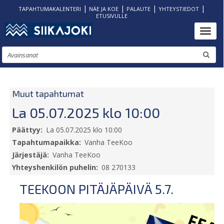
|
|
|
|
TAPAHTUMAKALENTERI
NÄE JA KOE
PALAUTE
YHTEYSTIEDOT
ETUSIVULLE
Hyppää
Toggl
pääsisältöön
Etsi
Muut tapahtumat
La 05.07.2025 klo 10:00
Päättyy
La 05.07.2025 klo 10:00
Tapahtumapaikka
Vanha TeeKoo
Järjestäjä
Vanha TeeKoo
Yhteyshenkilön puhelin
08 270133
TEEKOON PITÄJÄPÄIVÄ 5.7.