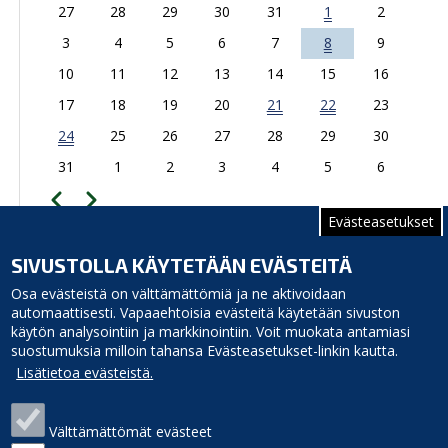
27
28
29
30
31
1
2
3
4
5
6
7
8
9
10
11
12
13
14
15
16
17
18
19
20
21
22
23
24
25
26
27
28
29
30
31
1
2
3
4
5
6
Edellinen
Seuraava
Sivutus
Evästeasetukset
TAPAHTUMAKALENTERIIN
SIVUSTOLLA KÄYTETÄÄN EVÄSTEITÄ
Siikasavontie 1 b, 92400 Ruukki
Osa evästeistä on välttämättömiä ja ne aktivoidaan
automaattisesti. Vapaaehtoisia evästeitä käytetään sivuston
käytön analysointiin ja markkinointiin. Voit muokata antamiasi
suostumuksia milloin tahansa Evästeasetukset-linkin kautta.
Lisätietoa evästeistä.
Välttämättömät evästeet
Siikajoen kunta
Puhelinluettelo