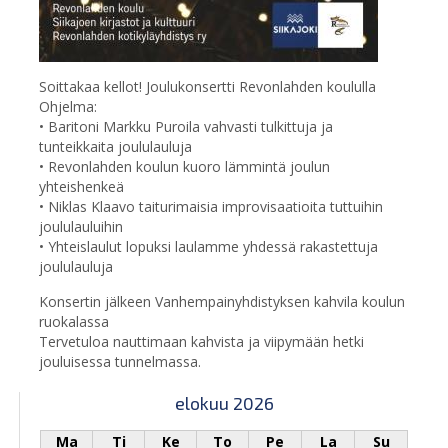
Soittakaa kellot! Joulukonsertti Revonlahden koululla
Ohjelma:
• Baritoni Markku Puroila vahvasti tulkittuja ja
tunteikkaita joululauluja
• Revonlahden koulun kuoro lämmintä joulun
yhteishenkeä
• Niklas Klaavo taiturimaisia improvisaatioita tuttuihin
joululauluihin
• Yhteislaulut lopuksi laulamme yhdessä rakastettuja
joululauluja
Konsertin jälkeen Vanhempainyhdistyksen kahvila koulun
ruokalassa
Tervetuloa nauttimaan kahvista ja viipymään hetki
jouluisessa tunnelmassa.
elokuu 2026
Ma
Ti
Ke
To
Pe
La
Su