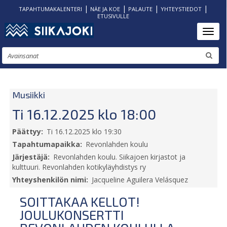
|
|
|
|
TAPAHTUMAKALENTERI
NÄE JA KOE
PALAUTE
YHTEYSTIEDOT
ETUSIVULLE
Hyppää
Toggl
pääsisältöön
Etsi
Musiikki
Ti 16.12.2025 klo 18:00
Päättyy
Ti 16.12.2025 klo 19:30
Tapahtumapaikka
Revonlahden koulu
Järjestäjä
Revonlahden koulu. Siikajoen kirjastot ja
kulttuuri. Revonlahden kotikyläyhdistys ry
Yhteyshenkilön nimi
Jacqueline Aguilera Velásquez
SOITTAKAA KELLOT!
JOULUKONSERTTI