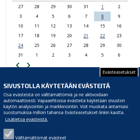
27
28
29
30
31
1
2
3
4
5
6
7
8
9
10
11
12
13
14
15
16
17
18
19
20
21
22
23
24
25
26
27
28
29
30
31
1
2
3
4
5
6
Edellinen
Seuraava
Sivutus
Evästeasetukset
TAPAHTUMAKALENTERIIN
SIVUSTOLLA KÄYTETÄÄN EVÄSTEITÄ
Koulukuja 11, 92350 Revonlahti
Osa evästeistä on välttämättömiä ja ne aktivoidaan
automaattisesti. Vapaaehtoisia evästeitä käytetään sivuston
käytön analysointiin ja markkinointiin. Voit muokata antamiasi
suostumuksia milloin tahansa Evästeasetukset-linkin kautta.
Lisätietoa evästeistä.
Välttämättömät evästeet