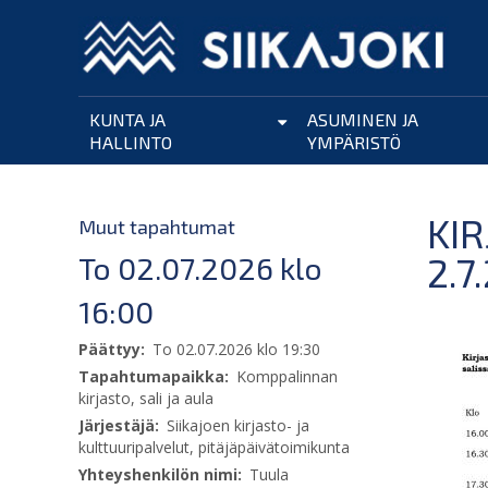
Hyppää
pääsisältöön
KUNTA JA
ASUMINEN JA
HALLINTO
YMPÄRISTÖ
KI
Muut tapahtumat
2.7
To 02.07.2026 klo
16:00
Päättyy
To 02.07.2026 klo 19:30
Tapahtumapaikka
Komppalinnan
kirjasto, sali ja aula
Järjestäjä
Siikajoen kirjasto- ja
kulttuuripalvelut, pitäjäpäivätoimikunta
Yhteyshenkilön nimi
Tuula