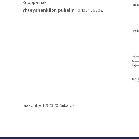
Kuoppamäki
Yhteyshenkilön puhelin
0403156302
Jaakontie 1 92320 Siikajoki