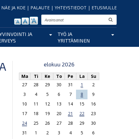
|
NÄE JA KOE
|
PALAUTE
|
YHTEYSTIEDOT
|
ETUSIVULLE
Etsi
YVINVOINTI JA
TYÖ JA
ERVEYS
YRITTÄMINEN
A
elokuu 2026
Ma
Ti
Ke
To
Pe
La
Su
27
28
29
30
31
1
2
3
4
5
6
7
8
9
10
11
12
13
14
15
16
17
18
19
20
21
22
23
24
25
26
27
28
29
30
31
1
2
3
4
5
6