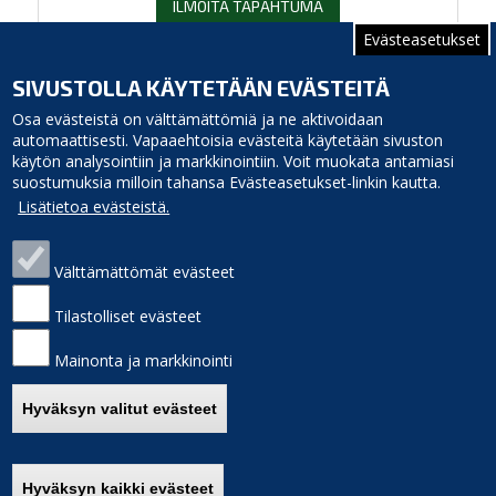
ILMOITA TAPAHTUMA
Evästeasetukset
Sivutus
Edellinen
‹‹
Sivu 2
SIVUSTOLLA KÄYTETÄÄN EVÄSTEITÄ
sivu
Osa evästeistä on välttämättömiä ja ne aktivoidaan
automaattisesti. Vapaaehtoisia evästeitä käytetään sivuston
käytön analysointiin ja markkinointiin. Voit muokata antamiasi
suostumuksia milloin tahansa Evästeasetukset-linkin kautta.
Lisätietoa evästeistä.
Välttämättömät evästeet
Siikajoen kunta
Puhelinluettelo
Virastotie 5A
Laskutusosoite
Tilastolliset evästeet
92400 Ruukki
Palaute
puh. 040 3156 299
Sivukartta
Mainonta ja markkinointi
e-mail: kunnanvirasto(at)siikajoki.fi
Saavutettavuus
Etusivulle
Hyväksyn valitut evästeet
Hyväksyn kaikki evästeet
Poista hyväksyntä