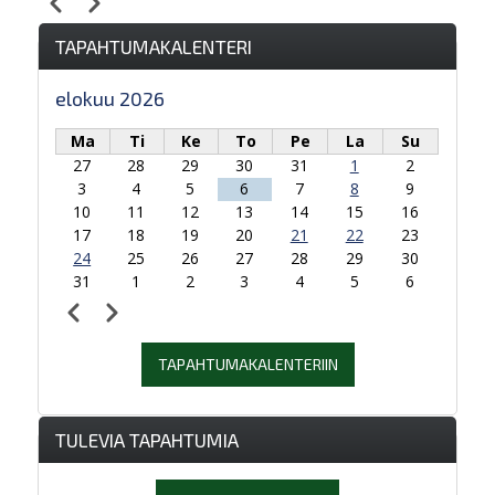
Edellinen
Seuraava
Sivutus
TAPAHTUMAKALENTERI
elokuu 2026
Ma
Ti
Ke
To
Pe
La
Su
27
28
29
30
31
1
2
3
4
5
6
7
8
9
10
11
12
13
14
15
16
17
18
19
20
21
22
23
24
25
26
27
28
29
30
31
1
2
3
4
5
6
Edellinen
Seuraava
Sivutus
TAPAHTUMAKALENTERIIN
TULEVIA TAPAHTUMIA