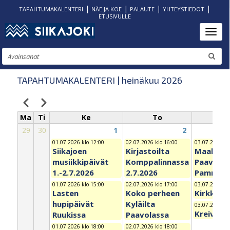
|
|
|
|
TAPAHTUMAKALENTERI
NÄE JA KOE
PALAUTE
YHTEYSTIEDOT
ETUSIVULLE
Hyppää
Toggl
pääsisältöön
Etsi
TAPAHTUMAKALENTERI | heinäkuu 2026
Edellinen
Seuraava
Sivutus
Ma
Ti
Ke
To
P
29
30
1
2
01.07.2026 klo 12:00
02.07.2026 klo 16:00
03.07.2026 kl
Siikajoen
Kirjastoilta
Maakunta
musiikkipäivät
Komppalinnassa
Paavolan
1.-2.7.2026
2.7.2026
Pammau
01.07.2026 klo 15:00
02.07.2026 klo 17:00
03.07.2026 kl
Lasten
Koko perheen
Kirkkove
hupipäivät
Kyläilta
03.07.2026 kl
Kreivinsa
Ruukissa
Paavolassa
01.07.2026 klo 18:00
02.07.2026 klo 18:00