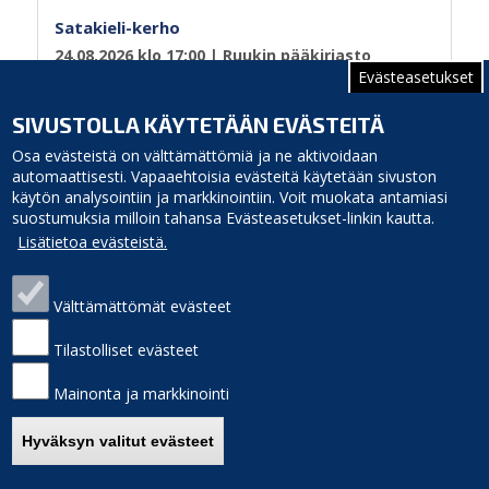
Satakieli-kerho
24.08.2026 klo 17:00
| Ruukin pääkirjasto
Evästeasetukset
Sivutus
Sivu 1
Seuraava
››
SIVUSTOLLA KÄYTETÄÄN EVÄSTEITÄ
sivu
Osa evästeistä on välttämättömiä ja ne aktivoidaan
automaattisesti. Vapaaehtoisia evästeitä käytetään sivuston
käytön analysointiin ja markkinointiin. Voit muokata antamiasi
suostumuksia milloin tahansa Evästeasetukset-linkin kautta.
Lisätietoa evästeistä.
Välttämättömät evästeet
Siikajoen kunta
Puhelinluettelo
Virastotie 5A
Laskutusosoite
Tilastolliset evästeet
92400 Ruukki
Palaute
puh. 040 3156 299
Sivukartta
Mainonta ja markkinointi
e-mail: kunnanvirasto(at)siikajoki.fi
Saavutettavuus
Etusivulle
Hyväksyn valitut evästeet