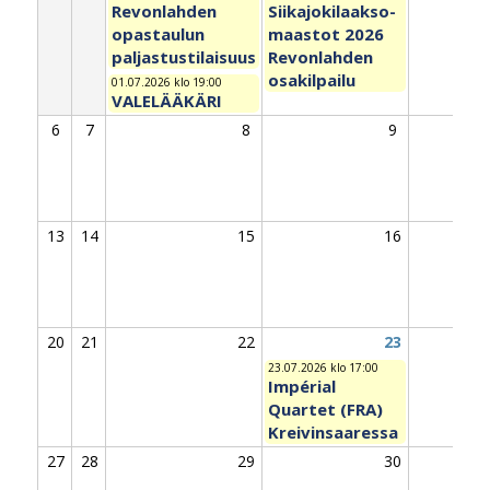
Revonlahden
Siikajokilaakso-
opastaulun
maastot 2026
paljastustilaisuus
Revonlahden
osakilpailu
01.07.2026 klo 19:00
VALELÄÄKÄRI
6
7
8
9
13
14
15
16
20
21
22
23
23.07.2026 klo 17:00
Impérial
Quartet (FRA)
Kreivinsaaressa
27
28
29
30