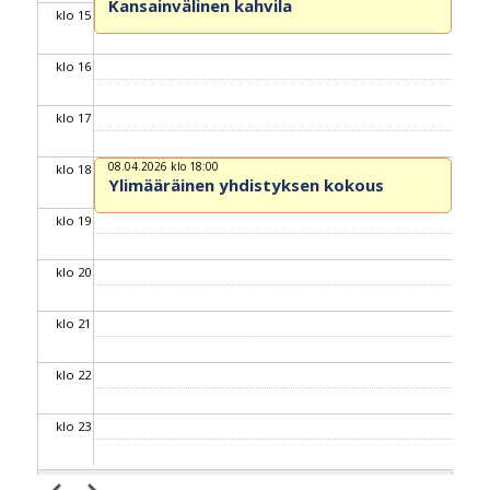
Kansainvälinen kahvila
klo 15
klo 16
klo 17
08.04.2026 klo 18:00
klo 18
Ylimääräinen yhdistyksen kokous
klo 19
klo 20
klo 21
klo 22
klo 23