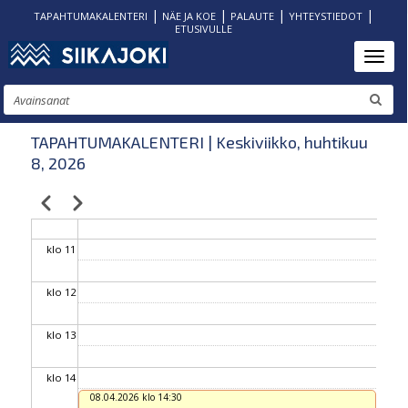
|
|
|
|
TAPAHTUMAKALENTERI
NÄE JA KOE
PALAUTE
YHTEYSTIEDOT
ETUSIVULLE
klo 06
Hyppää
Toggl
pääsisältöön
klo 07
Etsi
klo 08
TAPAHTUMAKALENTERI | Keskiviikko, huhtikuu
8, 2026
klo 09
Edellinen
Seuraava
Sivutus
klo 10
klo 11
klo 12
klo 13
klo 14
08.04.2026 klo 14:30