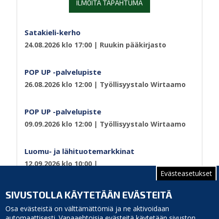
ILMOITA TAPAHTUMA
Satakieli-kerho
24.08.2026 klo 17:00
| Ruukin pääkirjasto
POP UP -palvelupiste
26.08.2026 klo 12:00
| Työllisyystalo Wirtaamo
POP UP -palvelupiste
09.09.2026 klo 12:00
| Työllisyystalo Wirtaamo
Luomu- ja lähituotemarkkinat
12.09.2026 klo 10:00
|
Evästeasetukset
Sivutus
Edellinen
‹‹
Sivu 2
Seuraava
››
SIVUSTOLLA KÄYTETÄÄN EVÄSTEITÄ
sivu
sivu
Osa evästeistä on välttämättömiä ja ne aktivoidaan
automaattisesti. Vapaaehtoisia evästeitä käytetään sivuston