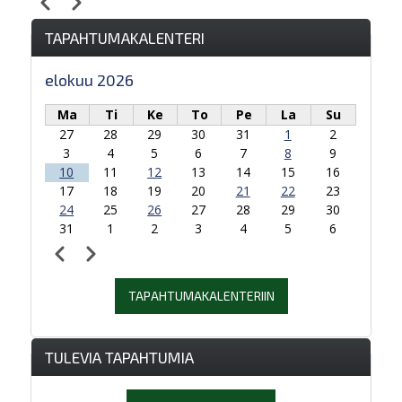
Edellinen
Seuraava
Sivutus
TAPAHTUMAKALENTERI
elokuu 2026
Ma
Ti
Ke
To
Pe
La
Su
27
28
29
30
31
1
2
3
4
5
6
7
8
9
10
11
12
13
14
15
16
17
18
19
20
21
22
23
24
25
26
27
28
29
30
31
1
2
3
4
5
6
Edellinen
Seuraava
Sivutus
TAPAHTUMAKALENTERIIN
TULEVIA TAPAHTUMIA