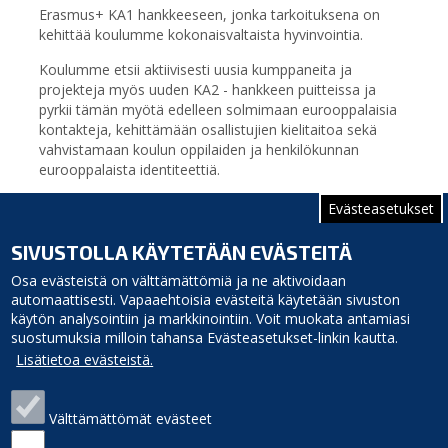
Erasmus+ KA1 hankkeeseen, jonka tarkoituksena on
kehittää koulumme kokonaisvaltaista hyvinvointia.
Koulumme etsii aktiivisesti uusia kumppaneita ja
projekteja myös uuden KA2 - hankkeen puitteissa ja
pyrkii tämän myötä edelleen solmimaan eurooppalaisia
kontakteja, kehittämään osallistujien kielitaitoa sekä
vahvistamaan koulun oppilaiden ja henkilökunnan
eurooppalaista identiteettiä.
Gumeruksen koulun kansainvälisyysvastaavana toimivat
Evästeasetukset
Eeva-Kaisa Honkala ja Mirko Kovalainen .
SIVUSTOLLA KÄYTETÄÄN EVÄSTEITÄ
Osa evästeistä on välttämättömiä ja ne aktivoidaan
automaattisesti. Vapaaehtoisia evästeitä käytetään sivuston
käytön analysointiin ja markkinointiin. Voit muokata antamiasi
suostumuksia milloin tahansa Evästeasetukset-linkin kautta.
Lisätietoa evästeistä.
Välttämättömät evästeet
Siikajoen kunta
Puhelinluettelo