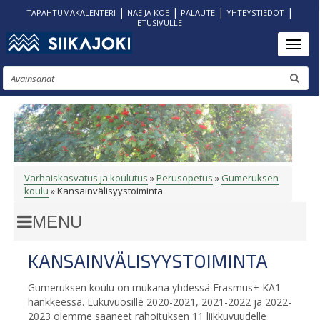
|
|
|
|
TAPAHTUMAKALENTERI
NÄE JA KOE
PALAUTE
YHTEYSTIEDOT
ETUSIVULLE
Hyppää
Toggl
pääsisältöön
Etsi
Varhaiskasvatus ja koulutus
Perusopetus
Gumeruksen
MURUPOLKU
koulu
Kansainvälisyystoiminta
KANSAINVÄLISYYSTOIMINTA
Gumeruksen koulu on mukana yhdessä Erasmus+ KA1
hankkeessa. Lukuvuosille 2020-2021, 2021-2022 ja 2022-
2023 olemme saaneet rahoituksen 11 liikkuvuudelle