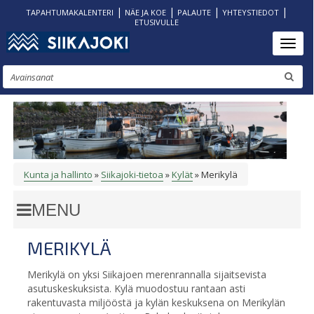
|
|
|
|
TAPAHTUMAKALENTERI
NÄE JA KOE
PALAUTE
YHTEYSTIEDOT
ETUSIVULLE
Hyppää
Toggl
pääsisältöön
Etsi
Kunta ja hallinto
Siikajoki-tietoa
Kylät
Merikylä
MURUPOLKU
MERIKYLÄ
Merikylä on yksi Siikajoen merenrannalla sijaitsevista
asutuskeskuksista. Kylä muodostuu rantaan asti
rakentuvasta miljööstä ja kylän keskuksena on Merikylän