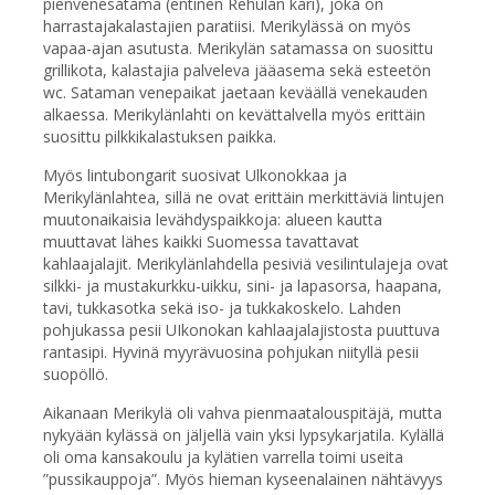
pienvenesatama (entinen Rehulan kari), joka on
harrastajakalastajien paratiisi. Merikylässä on myös
vapaa-ajan asutusta. Merikylän satamassa on suosittu
grillikota, kalastajia palveleva jääasema sekä esteetön
wc. Sataman venepaikat jaetaan keväällä venekauden
alkaessa. Merikylänlahti on kevättalvella myös erittäin
suosittu pilkkikalastuksen paikka.
Myös lintubongarit suosivat Ulkonokkaa ja
Merikylänlahtea, sillä ne ovat erittäin merkittäviä lintujen
muutonaikaisia levähdyspaikkoja: alueen kautta
muuttavat lähes kaikki Suomessa tavattavat
kahlaajalajit. Merikylänlahdella pesiviä vesilintulajeja ovat
silkki- ja mustakurkku-uikku, sini- ja lapasorsa, haapana,
tavi, tukkasotka sekä iso- ja tukkakoskelo. Lahden
pohjukassa pesii UIkonokan kahlaajalajistosta puuttuva
rantasipi. Hyvinä myyrävuosina pohjukan niityllä pesii
suopöllö.
Aikanaan Merikylä oli vahva pienmaatalouspitäjä, mutta
nykyään kylässä on jäljellä vain yksi lypsykarjatila. Kylällä
oli oma kansakoulu ja kylätien varrella toimi useita
”pussikauppoja”. Myös hieman kyseenalainen nähtävyys