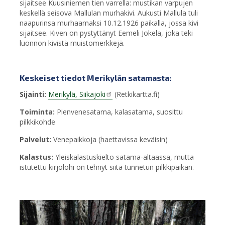
sijaitsee Kuusiniemen tien varrella: mustikan varpujen
keskellä seisova Mallulan murhakivi. Aukusti Mallula tuli
naapurinsa murhaamaksi 10.12.1926 paikalla, jossa kivi
sijaitsee. Kiven on pystyttänyt Eemeli Jokela, joka teki
luonnon kivistä muistomerkkejä.
Keskeiset tiedot Merikylän satamasta:
Sijainti:
Merikylä, Siikajoki
(Retkikartta.fi)
Toiminta:
Pienvenesatama, kalasatama, suosittu
pilkkikohde
Palvelut:
Venepaikkoja (haettavissa keväisin)
Kalastus:
Yleiskalastuskielto satama-altaassa, mutta
istutettu kirjolohi on tehnyt siitä tunnetun pilkkipaikan.